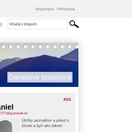
Registrácia
Prihlásenie
y
Danielove posolstvá
RSS
niel
777.blog.pravda.sk
Útržky poznatkov a právd o
živote a bytí ako takom