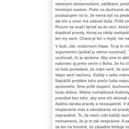
vlastnými skúsenosťami, zážitkami, pre
hmotným svetom. Preto na duchovné ot
poukazujem na to, že nemá byť na piede
ale tón a smer má udávať duša. Príliš sm
Rozum sa snaží šprtať sa do vecí, kto
dopátrať pravdy, ktorej sa nikdy nedopá
len my sami. Chaos je len v mysli, nie na
V duši, cite, vnútornom hlase. To je to m
argumentov (pokiaľ ju vieme rozoznať). 
vyciťovali, čo je správne. Aby sme to aktí
nakoniec aj preto verím v Boha, že ho 
mi bolo povedané, že mám veriť, že som 
slepo veriť niečomu. Každý v sebe máme
Najväčší problém toho prečo ľudia nepoz
správneho. Sme príliš otupení, duchovn
touto dobou. Máme rozhádzané hodnoty, 
pravdivé bez toho, aby sme ich skúmali a
žiadna záruka pravdy a nezaujatosti. V d
otupievanie más a odvádzania od pravdy
nepravdivé. To, že niečo robí každý nezn
neznamená, že je to tak nesprávne. A s
sa len na hmotné, čo zásadne limituje n