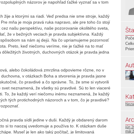
ozpoluplných názorov je napohľad ťažké vyznať sa v tom
 žije a ktorými sa riadi. Veď predsa nie sme stroje, každý
 Pre mňa je moja pravá ruka napravo, ale pre toho čo stojí
 cez našu perspektívu, naše pozorovanie okolitého sveta,
Šta
ať, že v bežných veciach je pravda subjektívna. Každý
Poče
 spôsobom sa nám aj dejú. Na čo upriamujeme pozornosť
Celk
vota. Preto, keď niečomu veríme, nie je ťažké na to mať
Prie
ka dôležitých životných, duchovných otázok je pravda jedna
Aut
lková, alebo čokoládová zmrzlina odpovieme rôzne, no v
 duchovna, v otázkach Boha a stvorenia je pravda jasne
skutočné, čo pravdivé a čo správne. To, že sme si vytvorili
 svet neznamená, že všetky sú pravdivé. Sú to len viaceré
sti. To, že každý verí niečomu inému neznamená, že každý
Kat
kých tých protichodných názoroch a v tom, čo je pravdivé?
Neza
rozpoznať.
Arc
očná pravda sídli jedine v duši. Každý je obdarený darom
kto si to naozaj uvedomuje a používa to. K otázkam duše
jún 
máj 
hápe. Myseľ je len ako taký počítač, je limitovaná