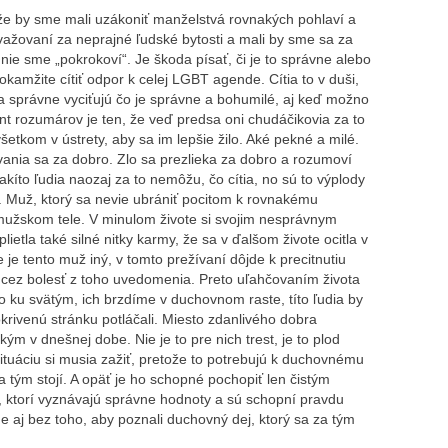
e by sme mali uzákoniť manželstvá rovnakých pohlaví a
važovaní za neprajné ľudské bytosti a mali by sme sa za
 nie sme „pokrokoví“. Je škoda písať, či je to správne alebo
okamžite cítiť odpor k celej LGBT agende. Cítia to v duši,
a správne vyciťujú čo je správne a bohumilé, aj keď možno
t rozumárov je ten, že veď predsa oni chudáčikovia za to
etkom v ústrety, aby sa im lepšie žilo. Aké pekné a milé.
vania sa za dobro. Zlo sa prezlieka za dobro a rozumoví
akíto ľudia naozaj za to nemôžu, čo cítia, no sú to výplody
h. Muž, ktorý sa nevie ubrániť pocitom k rovnakému
 mužskom tele. V minulom živote si svojim nesprávnym
etla také silné nitky karmy, že sa v ďalšom živote ocitla v
je tento muž iný, v tomto prežívaní dôjde k precitnutiu
 cez bolesť z toho uvedomenia. Preto uľahčovaním života
 ku svätým, ich brzdíme v duchovnom raste, títo ľudia by
okrivenú stránku potláčali. Miesto zdanlivého dobra
kým v dnešnej dobe. Nie je to pre nich trest, je to plod
 situáciu si musia zažiť, pretože to potrebujú k duchovnému
 tým stojí. A opäť je ho schopné pochopiť len čistým
 ktorí vyznávajú správne hodnoty a sú schopní pravdu
e aj bez toho, aby poznali duchovný dej, ktorý sa za tým