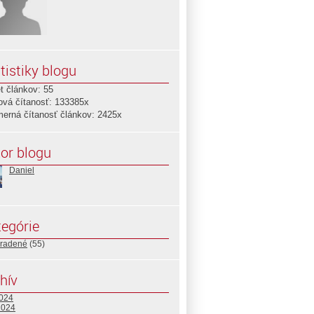
tistiky blogu
t článkov: 55
ová čítanosť: 133385x
merná čítanosť článkov: 2425x
or blogu
Daniel
egórie
radené
(55)
hív
2024
2024