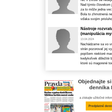
Nad týmto človekom je
za to môže jedna vec.
Bola to zhmotnená ne
vďaka svojim prisluho
Nástroje rozvra
(manipulácia my
13.04.2024
Nachádzame sa vo vr
strán pozorovať jej v
popíšem niektoré mas
kedykoľvek dôležité 
ktoré sú magorené tou
Objednajte si
denníka 
a získajte užitočné inf
Predplatné denn