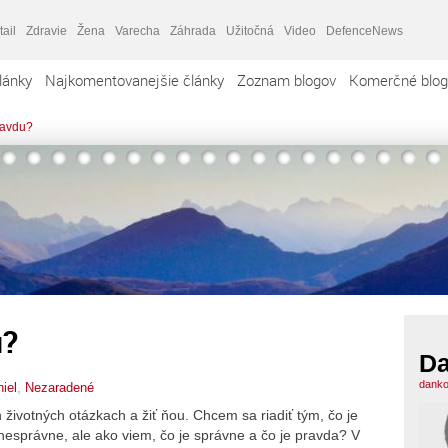
tail
Zdravie
Žena
Varecha
Záhrada
Užitočná
Video
DefenceNews
lánky
Najkomentovanejšie články
Zoznam blogov
Komerčné blog
ravdu?
u?
Da
danko
iel
,
Nezaradené
 životných otázkach a žiť ňou. Chcem sa riadiť tým, čo je
 nesprávne, ale ako viem, čo je správne a čo je pravda? V