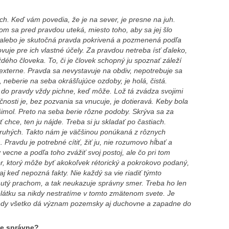
ch. Keď vám povedia, že je na sever, je presne na juh.
om sa pred pravdou uteká, miesto toho, aby sa jej šlo
u, alebo je skutočná pravda pokrivená a pozmenená podľa
ovuje pre ich vlastné účely. Za pravdou netreba ísť ďaleko,
dého človeka. To, či je človek schopný ju spoznať záleží
ma externe. Pravda sa nevystavuje na obdiv, nepotrebuje sa
 neberie na seba okrášľujúce ozdoby, je holá, čistá.
i do pravdy vždy pichne, keď môže. Lož tá zvádza svojimi
čnosti je, bez pozvania sa vnucuje, je dotieravá. Keby bola
všimol. Preto na seba berie rôzne podoby. Skrýva sa za
ť chce, ten ju nájde. Treba si ju skladať po častiach.
druhých. Takto nám je väčšinou ponúkaná z rôznych
Pravdu je potrebné cítiť, žiť ju, nie rozumovo hĺbať a
 vecne a podľa toho zvážiť svoj postoj, ale čo pri tom
r, ktorý môže byť akokoľvek rétorický a pokrokovo podaný,
j keď nepozná fakty. Nie každý sa vie riadiť týmto
ý prachom, a tak neukazuje správny smer. Treba ho len
plátku sa nikdy nestratíme v tomto zmätenom svete. Je
tedy všetko dá význam pozemsky aj duchovne a zapadne do
je správne?