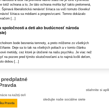
 totiž ochrana a to, že táto ochrana mohla byť takto prelomená,
 Špinavá liberalistická nenávisť šíriaca sa voči tomuto človeku!
návisť šíriaca sa médiami a progresívcami. Temno dokázalo
vačom [...]
tu spoločnosti a deti ako budúcnosť národa
sle)
cholnom bode besnenia temnoty, a preto môžeme zo všetkých
yčíňanie. Deje sa to tak na všetkých poliach a v tomto článku
ové metódy, cez ktoré je útočené na našu psychiku. Je viac než
byť na pozore pred týmito skutočnosťami a to najmä kvôli deťom,
to dobou [...]
 predplatné
Pravda
stiahnite si ap
ormácie na každý deň
sledujte naše sociálne siete
íka Pravda