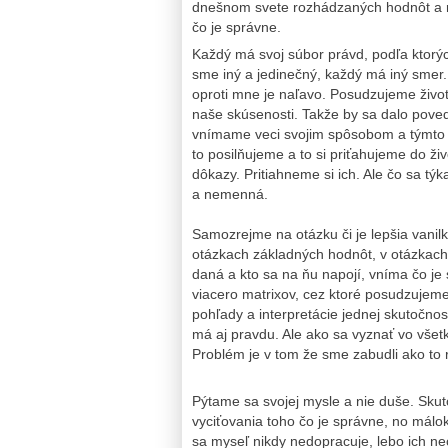
dnešnom svete rozhádzaných hodnôt a r
čo je správne.
Každý má svoj súbor právd, podľa ktorých
sme iný a jedinečný, každý má iný smer.
oproti mne je naľavo. Posudzujeme život
naše skúsenosti. Takže by sa dalo poved
vnímame veci svojim spôsobom a týmto
to posilňujeme a to si priťahujeme do ži
dôkazy. Pritiahneme si ich. Ale čo sa tý
a nemenná.
Samozrejme na otázku či je lepšia vani
otázkach základných hodnôt, v otázkach
daná a kto sa na ňu napojí, vníma čo je 
viacero matrixov, cez ktoré posudzujeme
pohľady a interpretácie jednej skutočno
má aj pravdu. Ale ako sa vyznať vo všet
Problém je v tom že sme zabudli ako to 
Pýtame sa svojej mysle a nie duše. Skut
vyciťovania toho čo je správne, no málo
sa myseľ nikdy nedopracuje, lebo ich nec