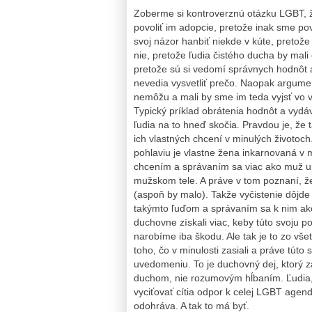
Zoberme si kontroverznú otázku LGBT, ž
povoliť im adopcie, pretože inak sme po
svoj názor hanbiť niekde v kúte, pretože
nie, pretože ľudia čistého ducha by mali 
pretože sú si vedomí správnych hodnôt 
nevedia vysvetliť prečo. Naopak argumen
nemôžu a mali by sme im teda vyjsť vo vš
Typický príklad obrátenia hodnôt a vydá
ľudia na to hneď skočia. Pravdou je, že t
ich vlastných chcení v minulých životoc
pohlaviu je vlastne žena inkarnovaná v
chcením a správaním sa viac ako muž upli
mužskom tele. A práve v tom poznaní, že 
(aspoň by malo). Takže vyčistenie dôjde
takýmto ľuďom a správaním sa k nim ako
duchovne získali viac, keby túto svoju p
narobíme iba škodu. Ale tak je to zo všet
toho, čo v minulosti zasiali a práve túto
uvedomeniu. To je duchovný dej, ktorý za
duchom, nie rozumovým hĺbaním. Ľudia,
vyciťovať cítia odpor k celej LGBT agend
odohráva. A tak to má byť.