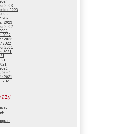
 2024
ber 2023
ember 2023
 2023
c 2023
uár 2023
ber 2022
 2022
c 2022
uár 2022
ár 2022
ber 2021
st 2021
021
2021
2021
 2021
c 2021
uár 2021
ár 2021
kazy
da.sk
pty
rogram