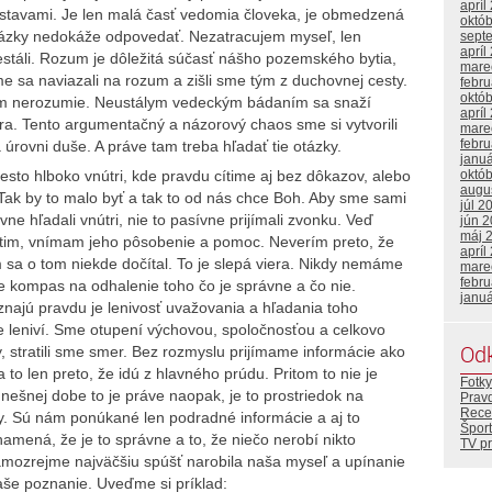
apríl
dstavami. Je len malá časť vedomia človeka, je obmedzená
októ
ázky nedokáže odpovedať. Nezatracujem myseľ, len
sept
apríl
stáli. Rozum je dôležitá súčasť nášho pozemského bytia,
mare
e sa naviazali na rozum a zišli sme tým z duchovnej cesty.
febr
októ
rým nerozumie. Neustálym vedeckým bádaním sa snaží
apríl
tra. Tento argumentačný a názorový chaos sme si vytvorili
mare
febr
 úrovni duše. A práve tam treba hľadať tie otázky.
janu
iesto hlboko vnútri, kde pravdu cítime aj bez dôkazov, alebo
októ
augu
Tak by to malo byť a tak to od nás chce Boh. Aby sme sami
júl 2
vne hľadali vnútri, nie to pasívne prijímali zvonku. Veď
jún 
máj 
cítim, vnímam jeho pôsobenie a pomoc. Neverím preto, že
apríl
sa o tom niekde dočítal. To je slepá viera. Nikdy nemáme
mare
febr
 kompas na odhalenie toho čo je správne a čo nie.
janu
najú pravdu je lenivosť uvažovania a hľadania toho
e leniví. Sme otupení výchovou, spoločnosťou a celkovo
Od
stratili sme smer. Bez rozmyslu prijímame informácie ako
 to len preto, že idú z hlavného prúdu. Pritom to nie je
Fotky
nešnej dobe to je práve naopak, je to prostriedok na
Prav
Rece
. Sú nám ponúkané len podradné informácie a aj to
Šport
amená, že je to správne a to, že niečo nerobí nikto
TV p
amozrejme najväčšiu spúšť narobila naša myseľ a upínanie
aše poznanie. Uveďme si príklad: