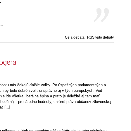
.
..
..
Celá debata
|
RSS tejto debaty
logera
 sobotu nás čakajú ďalšie voľby. Po úspešných parlamentných a
h by bolo dobré zvoliť si správne aj v tých európskych. Veď
ie ide všetka liberálna špina a preto je dôležité aj tam mať
í budú hájiť pronárodné hodnoty, chrániť práva občanov Slovenskej
ť [...]
e náhodou a útok na premiéra nášho štátu nie je toho výnimkou.