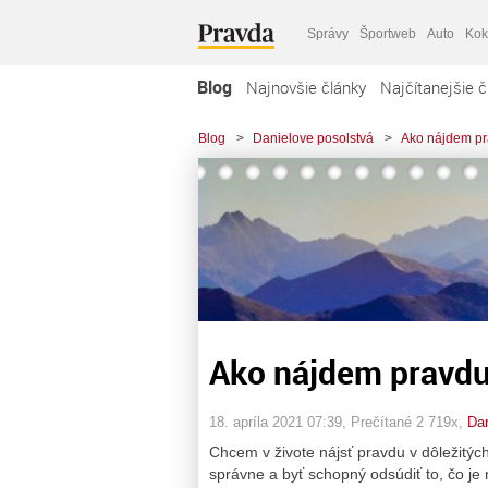
Správy
Športweb
Auto
Kok
Blog
Najnovšie články
Najčítanejšie č
Blog
>
Danielove posolstvá
>
Ako nájdem p
Ako nájdem pravd
18. apríla 2021 07:39
, Prečítané 2 719x,
Dan
Chcem v živote nájsť pravdu v dôležitých
správne a byť schopný odsúdiť to, čo je