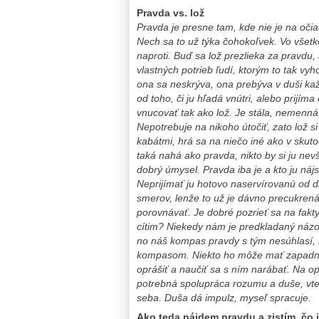
Pravda vs. lož
Pravda je presne tam, kde nie je na očia
Nech sa to už týka čohokoľvek. Vo všetk
naproti. Buď sa lož prezlieka za pravd
vlastných potrieb ľudí, ktorým to tak vyh
ona sa neskrýva, ona prebýva v duši kaž
od toho, či ju hľadá vnútri, alebo prijí
vnucovať tak ako lož. Je stála, nemenná,
Nepotrebuje na nikoho útočiť, zato lož s
kabátmi, hrá sa na niečo iné ako v skuto
taká nahá ako pravda, nikto by si ju ne
dobrý úmysel. Pravda iba je a kto ju nájs
Neprijímať ju hotovo naservírovanú od 
smerov, lenže to už je dávno precukrená. 
porovnávať. Je dobré pozrieť sa na fakty
cítim? Niekedy nám je predkladaný názo
no náš kompas pravdy s tým nesúhlasí, a
kompasom. Niekto ho môže mať zapadnut
oprášiť a naučiť sa s ním narábať. Na o
potrebná spolupráca rozumu a duše, v
seba. Duša dá impulz, myseľ spracuje.
Ako teda nájdem pravdu a zistím, čo 