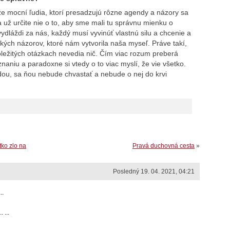
e mocní ľudia, ktorí presadzujú rôzne agendy a názory sa
 už určite nie o to, aby sme mali tu správnu mienku o
ydláždi za nás, každý musí vyvinúť vlastnú silu a chcenie a
kých názorov, ktoré nám vytvorila naša myseľ. Práve takí,
dôležitých otázkach nevedia nič. Čím viac rozum preberá
naniu a paradoxne si vtedy o to viac myslí, že vie všetko.
dou, sa ňou nebude chvastať a nebude o nej do krvi
tko zlo na
Pravá duchovná cesta
»
Posledný 19. 04. 2021, 04:21
..
 ...