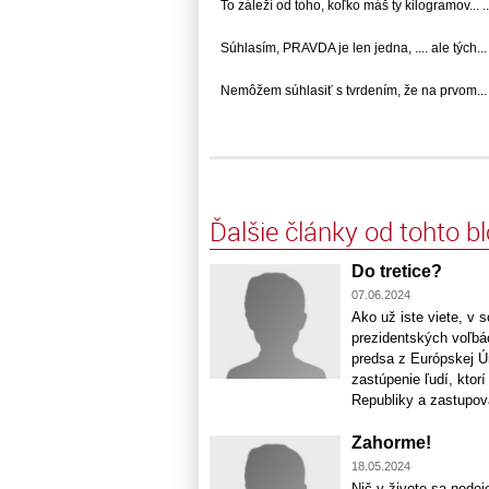
To záleží od toho, koľko máš ty kilogramov... ..
Súhlasím, PRAVDA je len jedna, .... ale tých... .
Nemôžem súhlasiť s tvrdením, že na prvom... .
Ďalšie články od tohto b
Do tretice?
07.06.2024
Ako už iste viete, v
prezidentských voľbác
predsa z Európskej Ún
zastúpenie ľudí, ktor
Republiky a zastupova
Zahorme!
18.05.2024
Nič v živote sa nedej