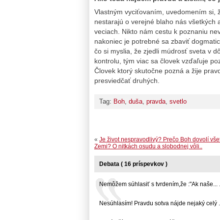
Vlastným vyciťovaním, uvedomením si, ž
nestarajú o verejné blaho nás všetkých a
veciach. Nikto nám cestu k poznaniu nev
nakoniec je potrebné sa zbaviť dogmatic
čo si myslia, že zjedli múdrosť sveta v 
kontrolu, tým viac sa človek vzďaľuje poz
Človek ktorý skutočne pozná a žije prav
presviedčať druhých.
Tag:
Boh
,
duša
,
pravda
,
svetlo
«
Je život nespravodlivý? Prečo Boh dovolí vše
Zemi? O nitkách osudu a slobodnej vôli..
Debata ( 16 príspevkov )
Nemôžem súhlasiť s tvrdením,že :"Ak naše... .
Nesúhlasím! Pravdu sotva nájde nejaký celý ...