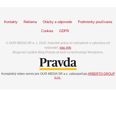
Kontakty
Reklama
Otázky a odpovede
Podmienky používania
Cookies
GDPR
© OUR MEDIA SR a. s. 2026. Autorské práva sú vyhradené a vykonáva ich
vydavateľ,
viac info
.
Blogovací systém Blog.Pravda.sk beží na technológií Wordpress.
Kompletný video servis pre OUR MEDIA SR a.s. zabezpečuje
ARBERTO GROUP
s.r.o.
.