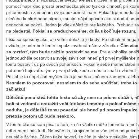
pomôcť napríklad prostá prechádzka alebo fyzická činnosť, pri kto
prítomnosti a zameriam svoju pozornosť inam. Pokiaľ trpím nedos
niečoho konkrétneho strach, musím nájsť spôsob ako si dodať seb
nenechá na pokoji. Jedno je však dôležité pre každého. Prebudiť sa
na piedestál.
Pokiaľ sa preduchovníme, duša ukočíruje rozum.
Líšia sa spôsoby ako, ale veľmi dôležité je kedy! Po odhalení nega
ovláda, je potrebné tento impulz zavrhnúť ešte v zárodku.
Čím viac
sa rozrásť, tým bude ťažšie postaviť sa mu
. Pre alkoholika sna
jednoduchšie postaviť sa svojej závislosti hneď pri prvej myšlienke n
tomu postaviť už po dvoch pohárikoch. Pokiaľ v sebe máme slabé m
potrebné bojovať s tým v prvej chvíli, keď sa nás to snaží ovládnuť. 
Pokiaľ je to napríklad myšlienka a ja sa ňou začnem zaoberať alebo
Nesmiem to pozorovať, nesmiem to do seba vpúšťať, treba to
začiatku!
Dôležité posolstvá tohto textu sú aby sme sa prísne strážili, 
boli si vedomí a ostražití voči útokom temnoty a pokiaľ máme 
neduhu, je dôležité tomu povedať nie hneď pri prvom impulze
pretože potom už bude neskoro.
V tomto článku som písal o tom, za čo všetko môže temnota a môže
odbremenil nás ľudí. Nemýľte sa, strojcom toho všetkého negatívn
neustále živíme. Zákon tiaže hovorí, že čím je niečo svetlejšie, tým