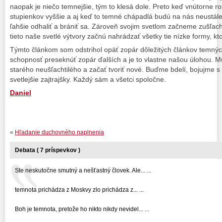
naopak je niečo temnejšie, tým to klesá dole. Preto keď vnútorne r
stupienkov vyššie a aj keď to temné chápadlá budú na nás neustál
ľahšie odhaliť a brániť sa. Zároveň svojim svetlom začneme zušľa
tieto naše svetlé výtvory začnú nahrádzať všetky tie nízke formy, kto
Týmto článkom som odstrihol opäť zopár dôležitých článkov temnýc
schopnosť preseknúť zopár ďalších a je to vlastne našou úlohou. 
starého neušľachtilého a začať tvoriť nové. Buďme bdelí, bojujme 
svetlejšie zajtrajšky. Každý sám a všetci spoločne.
Daniel
«
Hľadanie duchovného naplnenia
Debata ( 7 príspevkov )
Ste neskutočne smutný a nešťastný človek. Ale... ...
temnota prichádza z Moskvy zlo prichádza z... ...
Boh je temnota, pretože ho nikto nikdy nevidel... ...