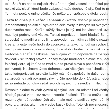
telo. Snaží sa nás to najskôr zlákať hmotnými vecami, nepríklad pe
nejakú závislosť, ktorá bude zväzovať naše duchovné sily. Keď to 
Temnota použije úplne všetko, čo môže a prispôsobuje útoky podľa 
Takto to dnes je s každou snahou o Svetlo.
Všetko je napádané
jemnohmotnej oblasti sú vytvorené celé svety, z ktorých sú ovplyv
duchovného rastu. Keďže každý človek je iný, má iné vlastnosti, uva
musí byť podchytené všetko. Tak sú napríklad tí, ktorí hľadajú Boha
sa poslušne modlili a chodili na spovede, nad ničím sa hlbšie neza
kresťania ešte niečo hodili do zvončeka. Z takýchto ľudí sú vychov
majú poväčšine zatvorenú dušu, do kostola chodia iba zo zvyku a 
skutočne hľadať a neskúmajú vo svojom vnútri odpovede na tie sprá
doviedli k skutočnej pravde. Každý takýto modliaci a hlavne ten, ktorý
falošnej viere, aj keď sa to tvári ako to pravé slovo a pochádza z Kri
pokrivené). Nechcem týmto dehonestovať všetkých, ktorí chodia do k
takto kategorizovať, pretože každý má iné rozpoloženie duše. Len p
sa tvrdošijne riadi pokynmi cirkvi, určite nepríde do kráľovstva nebe
ak sa nebude ochotný vzdať svojich mylných presvedčení. Nech to zn
Rovnako biedne to však vyzerá aj s tými, ktorí sa odstrihli od všet
hľadajú pravú vieru cez rôzne ezoterické učenia. Títo sa môžu síce
rozumových pút duchovných učení, ale možno padli do iných pút. N
pokora a tvrdia, ako majú v sebe kúsok Boha. Toto ich povznesenie sa