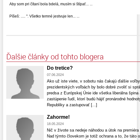
Aby som pri čítaní bola bdelá, musím si štípať... ...
Píšeš: ..... ". Všetko temné jestvuje len... ...
Ďalšie články od tohto blogera
Do tretice?
07.06.2024
Ako už iste viete, v sobotu nás čakajú ďalšie voľ
prezidentských voľbách by bolo dobré zvoliť si spr
predsa z Európskej Únie ide všetka liberálna špina 
zastúpenie ľudí, ktorí budú hájiť pronárodné hodno
Republiky a zastupovať [...]
Zahorme!
18.05.2024
Nič v živote sa nedeje náhodou a útok na premiéra 
Nad týmto človekom je totiž ochrana a to, že táto 