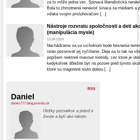
za to môže jedna vec. Špinavá liberalistická nenávi
Bola to zhmotnená nenávisť šíriaca sa médiami a 
vďaka svojim prisluhovačom [...]
Nástroje rozvratu spoločnosti a deti 
(manipulácia mysle)
13.04.2024
Nachádzame sa vo vrcholnom bode besnenia temno
strán pozorovať jej vyčíňanie. Deje sa to tak na vš
popíšem niektoré masové metódy, cez ktoré je úto
kedykoľvek dôležité byť na pozore pred týmito sku
ktoré sú magorené touto dobou [...]
RSS
Daniel
danko777.blog.pravda.sk
Útržky poznatkov a právd o
živote a bytí ako takom