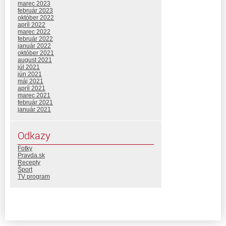
marec 2023
február 2023
október 2022
apríl 2022
marec 2022
február 2022
január 2022
október 2021
august 2021
júl 2021
jún 2021
máj 2021
apríl 2021
marec 2021
február 2021
január 2021
Odkazy
Fotky
Pravda.sk
Recepty
Šport
TV program