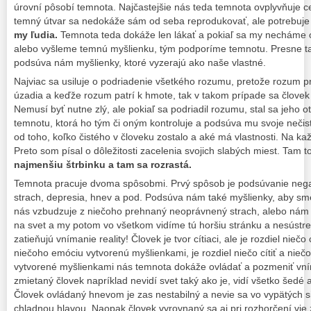
úrovní pôsobí temnota. Najčastejšie nás teda temnota ovplyvňuje ce
temný útvar sa nedokáže sám od seba reprodukovať, ale potrebuje 
my ľudia.
Temnota teda dokáže len lákať a pokiaľ sa my necháme o
alebo vyšleme temnú myšlienku, tým podporíme temnotu. Presne ta
podsúva nám myšlienky, ktoré vyzerajú ako naše vlastné.
Najviac sa usiluje o podriadenie všetkého rozumu, pretože rozum pri
úzadia a keďže rozum patrí k hmote, tak v takom prípade sa človek
Nemusí byť nutne zlý, ale pokiaľ sa podriadil rozumu, stal sa jeho o
temnotu, ktorá ho tým či oným kontroluje a podsúva mu svoje nečisté
od toho, koľko čistého v človeku zostalo a aké má vlastnosti. Na ka
Preto som písal o dôležitosti zacelenia svojich slabých miest. Tam to
najmenšiu štrbinku a tam sa rozrastá.
Temnota pracuje dvoma spôsobmi. Prvý spôsob je podsúvanie nega
strach, depresia, hnev a pod. Podsúva nám také myšlienky, aby sme 
nás vzbudzuje z niečoho prehnaný neoprávnený strach, alebo nám 
na svet a my potom vo všetkom vidíme tú horšiu stránku a nesúst
zatieňujú vnímanie reality! Človek je tvor cítiaci, ale je rozdiel niečo
niečoho emóciu vytvorenú myšlienkami, je rozdiel niečo cítiť a niečo
vytvorené myšlienkami nás temnota dokáže ovládať a pozmeniť vním
zmietaný človek napríklad nevidí svet taký ako je, vidí všetko šedé
Človek ovládaný hnevom je zas nestabilný a nevie sa vo vypätých 
chladnou hlavou. Naopak človek vyrovnaný sa aj pri rozhorčení vie 