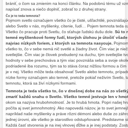
brániť, o čom sa zmienim na konci článku. Na podobnú tému už vznik
napísať znova a niečo doplniť, zobrať to z druhej strany.
Čo je to teda temnota?
Pojmom svetlo označujem všetko čo je čisté, ušľachtilé, povznášajúc
alebo Svetlo v nás, myšlienky, cítenie, ľudí… Pojem temnota teda oz
Všetko čo pracuje proti Svetlu, čo sťahuje ľudskú dušu dole.
Sú to 
temné myšlienkové formy ľudí, ktorých úlohou je útočiť všade t
najviac nízkych foriem, z ktorých sa temnota nasycuje.
Pojmom 
všetko to, čo v sebe nemá nič svetlé a žiadny život. Čím viac je nieč
svetlejšie. Čím viac je človek prebudený na duchu, tým svetlejšie tvo
hodnoty v sebe prechováva a tým viac povznáša seba a svoje okoli
podriadené iba rozumu, tým sa to stáva čoraz nižšou formou a čím 
je v nej. Všetko môže teda obsahovať Svetlo alebo temnotu, prípa
nízke formy označujem ako temné, pretože pokiaľ neživím Svetlo, t
temnotu, ktorá sa živí nízkymi formami.
Temnota je teda všetko to, čo v dnešnej dobe na nás zo všetký
zmariť každú snahu o Svetlo. Všetko temné jestvuje len v hmo
okom sa nazýva hrubohmotnosť. Je to hrubá hmota. Popri našej hr
počíta aj svet jemnohmotný. Ako napovedá názov, je to svet jemne
napríklad naše myšlienky a práve rôzni démoni alebo duše zo záhro
jednej úrovni, ale všetko je starostlivo odstupňované. Predstavme si
Každá časť stvorenia je na inej vlnovej dĺžke a je inej podstaty. Zos