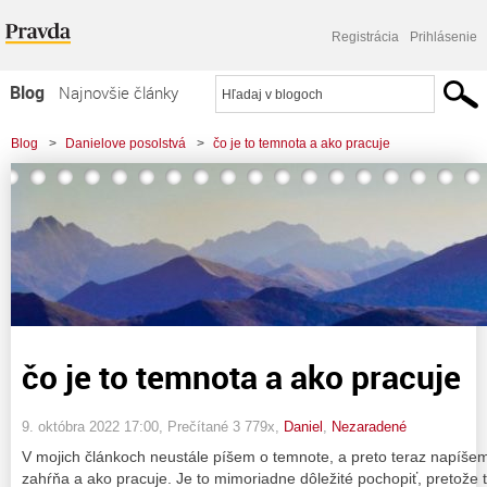
Registrácia
Prihlásenie
Blog
Najnovšie články
Najčítanejšie články
Blog
>
Danielove posolstvá
>
čo je to temnota a ako pracuje
Najkomentovanejšie články
Zoznam blogov
Komerčné blogy
čo je to temnota a ako pracuje
9. októbra 2022 17:00
, Prečítané 3 779x,
Daniel
,
Nezaradené
V mojich článkoch neustále píšem o temnote, a preto teraz napíše
zahŕňa a ako pracuje. Je to mimoriadne dôležité pochopiť, pretože ta