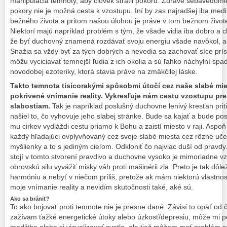
manipulácia temnoty, aby človek stratil pokoru. Zdravé sebavedomi
pokory nie je možná cesta k vzostupu. Iní by zas najradšej iba medit
bežného života a pritom našou úlohou je práve v tom bežnom živote
Niektorí majú napríklad problém s tým, že všade vidia iba dobro a ch
že byť duchovný znamená rozdávať svoju energiu všade navôkol, a
Snažia sa vždy byť za tých dobrých a nevedia sa zachovať síce prísn
môžu vyciciavať temnejší ľudia z ich okolia a sú ľahko náchylní spa
novodobej ezoteriky, ktorá stavia práve na zmäkčilej láske.
Takto temnota tisícorakými spôsobmi útočí cez naše slabé mi
pokrivené vnímanie reality. Vykresľuje nám cestu vzostupu pre
slabostiam.
Tak je napríklad poslušný duchovne lenivý kresťan priti
našiel to, čo vyhovuje jeho slabej stránke. Bude sa kajať a bude p
mu cirkev vydláždi cestu priamo k Bohu a zaistí miesto v raji. Aspoň 
každý hľadajúci ovplyvňovaný cez svoje slabé miesta cez rôzne uče
myšlienky a to s jediným cieľom. Odkloniť čo najviac duší od pravdy
stojí v tomto stvorení pravdivo a duchovne vysoko je mimoriadne 
obrovskú silu vyvážiť misky váh proti mašinérii zla. Preto je tak dôl
harmóniu a nebyť v niečom príliš, pretože ak mám niektorú vlastnos
moje vnímanie reality a nevidím skutočnosti také, aké sú.
Ako sa brániť?
To ako bojovať proti temnote nie je presne dané. Závisí to opäť od 
zažívam ťažké energetické útoky alebo úzkosť/depresiu, môže mi 
modlitba alebo si vizualizovať svetlo, ale tiež môžem mať problém sa