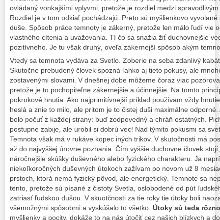
ovládaný vonkajšími vplyvmi, pretože je rozdiel medzi spravodlivým
Rozdiel je v tom odkiaľ pochádzajú. Preto sú myšlienkovo vyvolané
duše. Spôsob práce temnoty je zákerný, pretože len málo ľudí vie od
vlastného cítenia a uvažovania. Tí čo sa snažia žiť duchovnejšie ve
pozitívneho. Je tu však druhý, oveľa zákernejší spôsob akým temno
Vtedy sa temnota vydáva za Svetlo. Zoberie na seba zdanlivý kabát 
Skutočne prebudený človek spozná ľahko aj tieto pokusy, ale mnoh
zostavenými slovami. V dnešnej dobe môžeme čoraz viac pozorovať 
pretože je to pochopiteľne zákernejšie a účinnejšie. Na tomto prin
pokrokové hnutia. Ako najprimitívnejší príklad používam vždy hnuti
heslá a znie to milo, ale pritom je to čistej duši maximálne odporné.
bolo počuť z každej strany: buď zodpovedný a chráň ostatných. Pichn
postupne zabije, ale urobil si dobrú vec! Nad týmito pokusmi sa sve
Temnota však má v rukáve kopec iných trikov. V skutočnosti má po
až do najvyššej úrovne poznania. Čím vyššie duchovne človek stojí,
náročnejšie skúšky duševného alebo fyzického charakteru. Ja naprí
niekoľkoročných duševných útokoch zažívam po novom už 8 mesiaco
prstoch, ktorá nemá fyzický pôvod, ale energetický. Temnote sa nep
tento, pretože sú písané z čistoty Svetla, oslobodené od pút ľudsk
zatriasť ľudskou dušou. V skuotčnosti za tie roky tie útoky boli naoz
všemožnými spôsobmi a vyskúšalo to všetko.
Útoky sú teda rôzno
myšlienky a pocity, dokáže to na nás útočiť cez našich blízkych a do